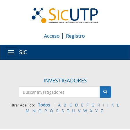
|
Acceso
Registro
SIC
Menú
INVESTIGADORES
Todos
|
A
B
C
D
E
F
G
H
I
J
K
L
Filtrar Apellido:
M
N
O
P
Q
R
S
T
U
V
W
X
Y
Z