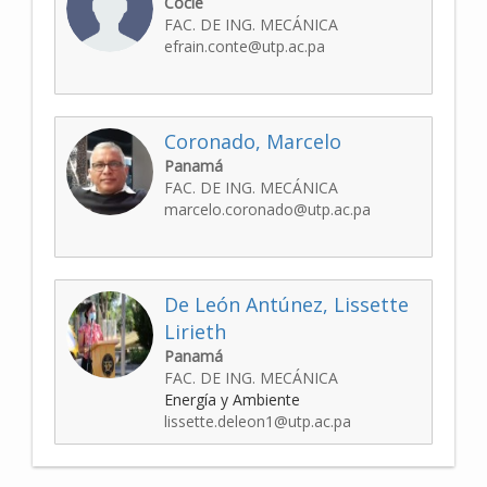
Coclé
FAC. DE ING. MECÁNICA
efrain.conte@utp.ac.pa
Coronado, Marcelo
Panamá
FAC. DE ING. MECÁNICA
marcelo.coronado@utp.ac.pa
De León Antúnez, Lissette
Lirieth
Panamá
FAC. DE ING. MECÁNICA
Energía y Ambiente
lissette.deleon1@utp.ac.pa