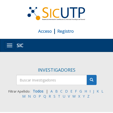
|
Acceso
Registro
SIC
Menú
INVESTIGADORES
Todos
|
A
B
C
D
E
F
G
H
I
J
K
L
Filtrar Apellido:
M
N
O
P
Q
R
S
T
U
V
W
X
Y
Z