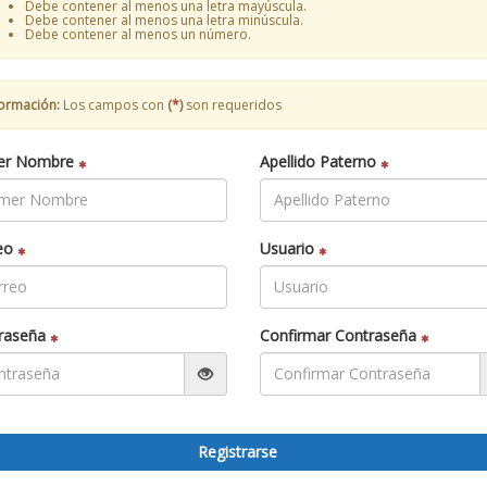
Debe contener al menos una letra mayúscula.
Debe contener al menos una letra minúscula.
Debe contener al menos un número.
formación:
Los campos con
(
*
)
son requeridos
*
*
er Nombre
Apellido Paterno
*
*
eo
Usuario
*
*
raseña
Confirmar Contraseña
Registrarse