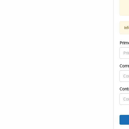
In
Prim
Corr
Cont