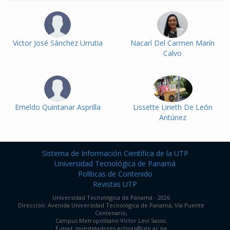
Victor José Sánchez Urrutia
Nacarí Del Carmen Marín
Calvo
Emeldo Quintanar Asprilla
Lissette Lirieth De León
Antúnez
Sistema de Información Científica de la UTP
Universidad Tecnológica de Panamá
Políticas de Contenido
Revistas UTP
Universidad Tecnológica de Panamá - 2026
Dirección: Avenida Universidad Tecnológica de Panamá, Vía Puente
Centenario,
Campus Metropolitano Víctor Levi Sasso.
E-mail: investigadores.activos@utp.ac.pa