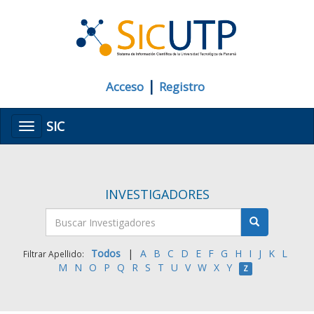
|
Acceso
Registro
SIC
Menú
INVESTIGADORES
Todos
|
A
B
C
D
E
F
G
H
I
J
K
L
Filtrar Apellido:
M
N
O
P
Q
R
S
T
U
V
W
X
Y
Z