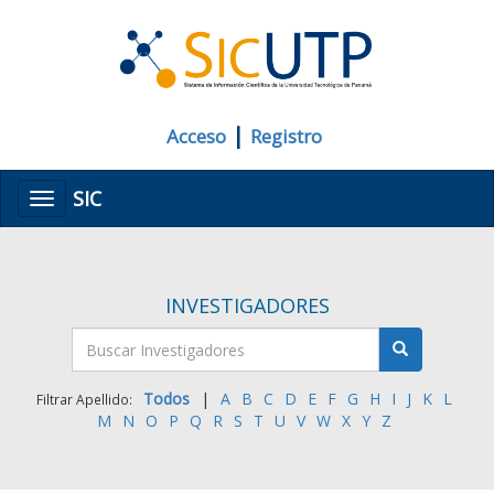
|
Acceso
Registro
SIC
Menú
INVESTIGADORES
Todos
|
A
B
C
D
E
F
G
H
I
J
K
L
Filtrar Apellido:
M
N
O
P
Q
R
S
T
U
V
W
X
Y
Z