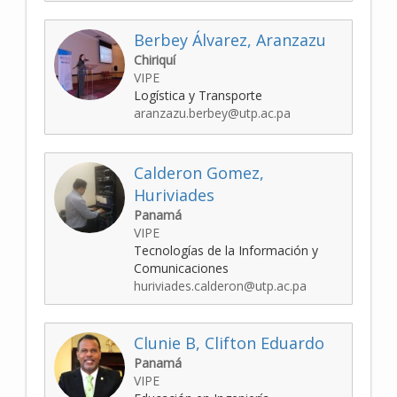
Berbey Álvarez, Aranzazu
Chiriquí
VIPE
Logística y Transporte
aranzazu.berbey@utp.ac.pa
Calderon Gomez,
Huriviades
Panamá
VIPE
Tecnologías de la Información y
Comunicaciones
huriviades.calderon@utp.ac.pa
Clunie B, Clifton Eduardo
Panamá
VIPE