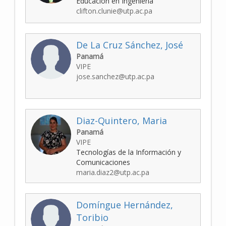
Educación en Ingeniería
clifton.clunie@utp.ac.pa
De La Cruz Sánchez, José
Panamá
VIPE
jose.sanchez@utp.ac.pa
Diaz-Quintero, Maria
Panamá
VIPE
Tecnologías de la Información y
Comunicaciones
maria.diaz2@utp.ac.pa
Domíngue Hernández,
Toribio