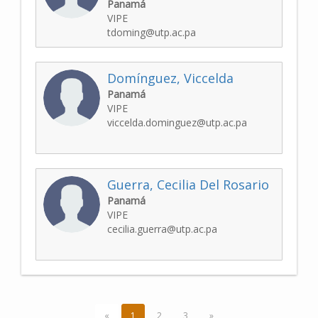
Panamá
VIPE
tdoming@utp.ac.pa
Domínguez, Viccelda
Panamá
VIPE
viccelda.dominguez@utp.ac.pa
Guerra, Cecilia Del Rosario
Panamá
VIPE
cecilia.guerra@utp.ac.pa
«
1
2
3
»