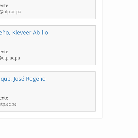
ente
@utp.ac.pa
ño, Kleveer Abilio
ente
@utp.ac.pa
que, José Rogelio
ente
tp.ac.pa