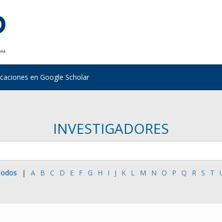
icaciones en Google Scholar
INVESTIGADORES
odos
|
A
B
C
D
E
F
G
H
I
J
K
L
M
N
O
P
Q
R
S
T