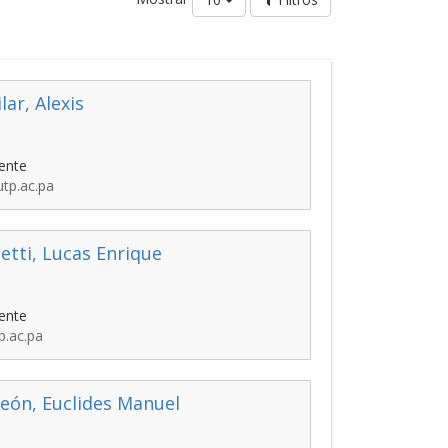
lar, Alexis
ente
utp.ac.pa
etti, Lucas Enrique
ente
p.ac.pa
eón, Euclides Manuel