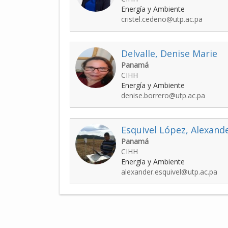
Energía y Ambiente
cristel.cedeno@utp.ac.pa
Delvalle, Denise Marie
Panamá
CIHH
Energía y Ambiente
denise.borrero@utp.ac.pa
Esquivel López, Alexand
Panamá
CIHH
Energía y Ambiente
alexander.esquivel@utp.ac.pa