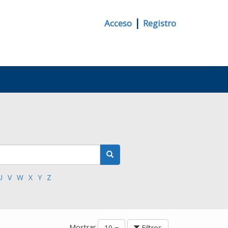
|
Acceso
Registro
U
V
W
X
Y
Z
Mostrar
10
Filtros