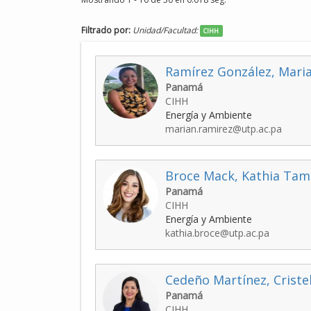
Filtrado por:
Unidad/Facultad:
CIHH
Ramírez González, Maria
Panamá
CIHH
Energía y Ambiente
marian.ramirez@utp.ac.pa
Broce Mack, Kathia Tam
Panamá
CIHH
Energía y Ambiente
kathia.broce@utp.ac.pa
Cedeño Martínez, Cristel
Panamá
CIHH