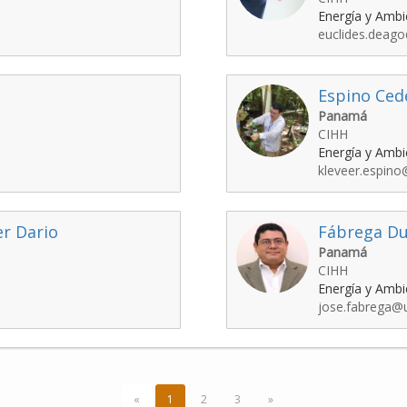
Energía y Ambi
euclides.deago
Espino Cede
Panamá
CIHH
Energía y Ambi
kleveer.espino
er Dario
Fábrega Du
Panamá
CIHH
Energía y Ambi
jose.fabrega@u
«
1
2
3
»