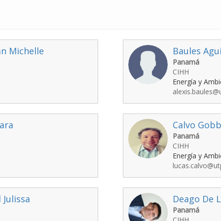
n Michelle
Baules Agui
Panamá
CIHH
Energía y Ambi
alexis.baules@
ara
Calvo Gobb
Panamá
CIHH
Energía y Ambi
lucas.calvo@ut
 Julissa
Deago De L
Panamá
CIHH