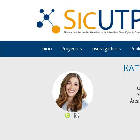
Inicio
Proyectos
Investigadores
Publ
KAT
U
G
Área