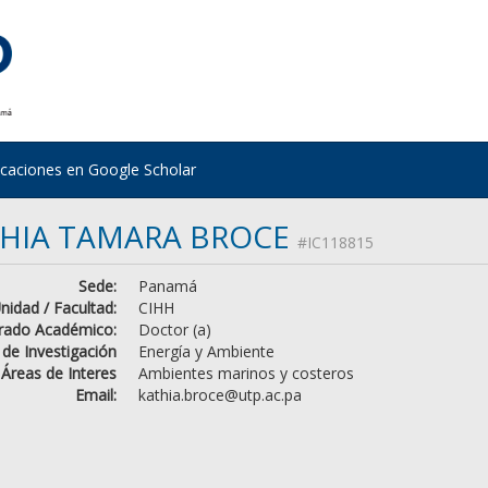
icaciones en Google Scholar
HIA TAMARA BROCE
#IC118815
Sede:
Panamá
nidad / Facultad:
CIHH
rado Académico:
Doctor (a)
 de Investigación
Energía y Ambiente
Áreas de Interes
Ambientes marinos y costeros
Email:
kathia.broce@utp.ac.pa