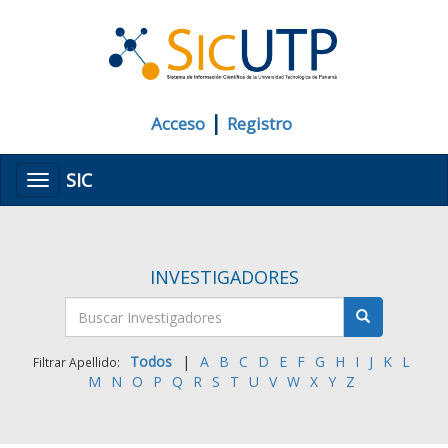
|
Acceso
Registro
SIC
Menú
INVESTIGADORES
Todos
|
A
B
C
D
E
F
G
H
I
J
K
L
Filtrar Apellido:
M
N
O
P
Q
R
S
T
U
V
W
X
Y
Z