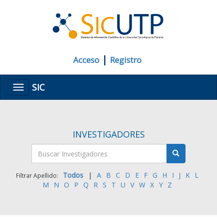
|
Acceso
Registro
SIC
Menú
INVESTIGADORES
Todos
|
A
B
C
D
E
F
G
H
I
J
K
L
Filtrar Apellido:
M
N
O
P
Q
R
S
T
U
V
W
X
Y
Z