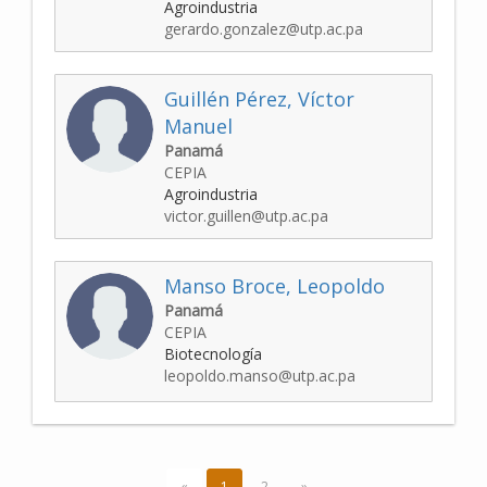
Agroindustria
gerardo.gonzalez@utp.ac.pa
Guillén Pérez, Víctor
Manuel
Panamá
CEPIA
Agroindustria
victor.guillen@utp.ac.pa
Manso Broce, Leopoldo
Panamá
CEPIA
Biotecnología
leopoldo.manso@utp.ac.pa
«
1
2
»