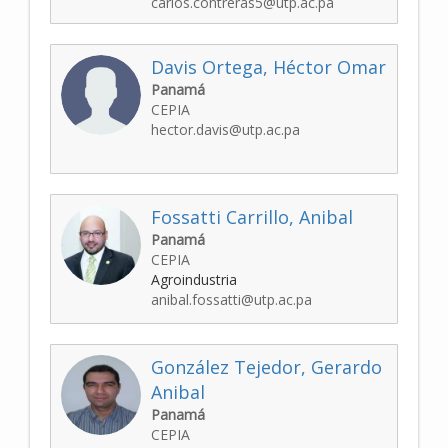
carlos.contreras5@utp.ac.pa
Davis Ortega, Héctor Omar
Panamá
CEPIA
hector.davis@utp.ac.pa
Fossatti Carrillo, Anibal
Panamá
CEPIA
Agroindustria
anibal.fossatti@utp.ac.pa
González Tejedor, Gerardo
Anibal
Panamá
CEPIA