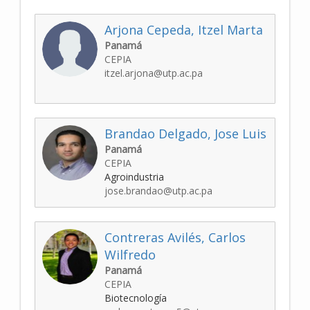
Arjona Cepeda, Itzel Marta
Panamá
CEPIA
itzel.arjona@utp.ac.pa
Brandao Delgado, Jose Luis
Panamá
CEPIA
Agroindustria
jose.brandao@utp.ac.pa
Contreras Avilés, Carlos
Wilfredo
Panamá
CEPIA
Biotecnología