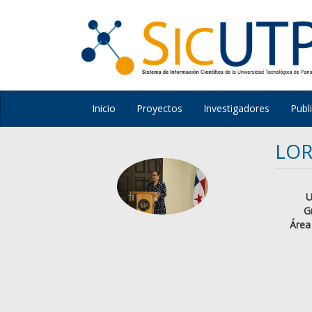
Inicio
Proyectos
Investigadores
Publ
LOR
U
G
Área