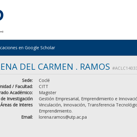
icaciones en Google Scholar
ENA DEL CARMEN . RAMOS
#ACLC1403
Sede:
Coclé
nidad / Facultad:
CITT
rado Académico:
Magister
 de Investigación
Gestión Empresarial, Emprendimiento e Innovaci
Áreas de Interes
Vinculación, Innovación, Transferencia Tecnológi
Emprendimiento.
Email:
lorena.ramos@utp.ac.pa