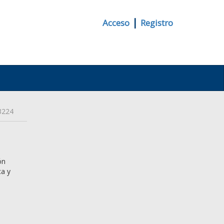
|
Acceso
Registro
3224
ón
ca y