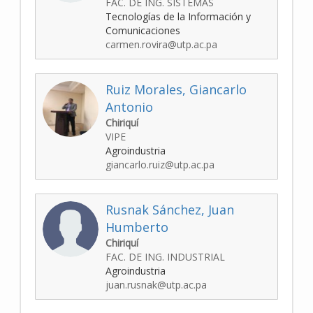
FAC. DE ING. SISTEMAS
Tecnologías de la Información y
Comunicaciones
carmen.rovira@utp.ac.pa
Ruiz Morales, Giancarlo
Antonio
Chiriquí
VIPE
Agroindustria
giancarlo.ruiz@utp.ac.pa
Rusnak Sánchez, Juan
Humberto
Chiriquí
FAC. DE ING. INDUSTRIAL
Agroindustria
juan.rusnak@utp.ac.pa