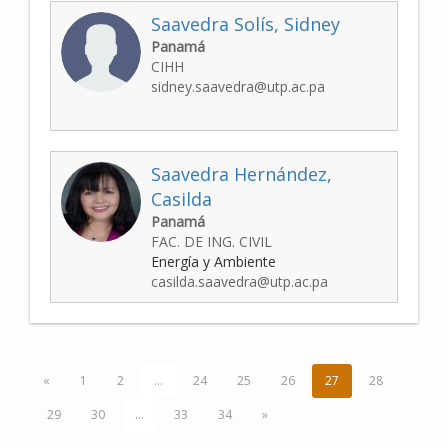
Saavedra Solís, Sidney
Panamá
CIHH
sidney.saavedra@utp.ac.pa
Saavedra Hernández,
Casilda
Panamá
FAC. DE ING. CIVIL
Energía y Ambiente
casilda.saavedra@utp.ac.pa
«
1
2
...
24
25
26
27
28
29
30
...
33
34
»