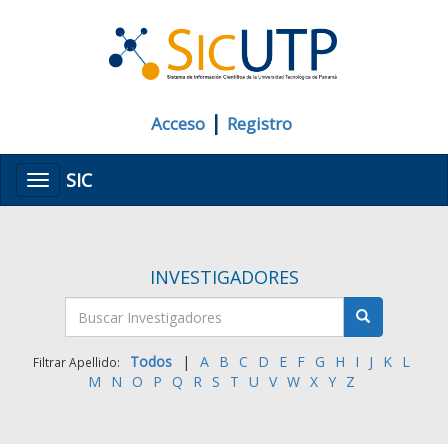
|
Acceso
Registro
SIC
Menú
INVESTIGADORES
Todos
|
A
B
C
D
E
F
G
H
I
J
K
L
Filtrar Apellido:
M
N
O
P
Q
R
S
T
U
V
W
X
Y
Z