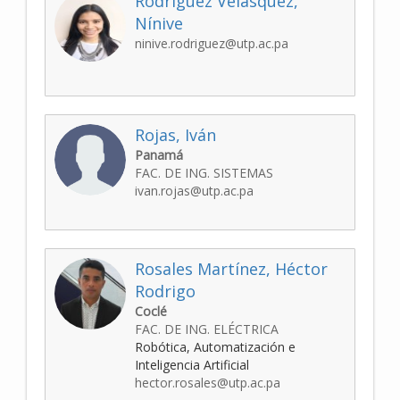
Rodríguez Velásquez,
Nínive
ninive.rodriguez@utp.ac.pa
Rojas, Iván
Panamá
FAC. DE ING. SISTEMAS
ivan.rojas@utp.ac.pa
Rosales Martínez, Héctor
Rodrigo
Coclé
FAC. DE ING. ELÉCTRICA
Robótica, Automatización e
Inteligencia Artificial
hector.rosales@utp.ac.pa