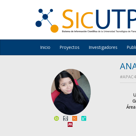
Inicio
Proyectos
Investigadores
Publ
ANA
#APAC4
U
G
Área