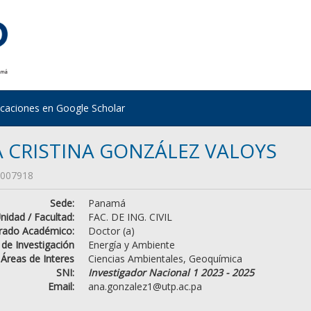
icaciones en Google Scholar
 CRISTINA GONZÁLEZ VALOYS
007918
Sede:
Panamá
nidad / Facultad:
FAC. DE ING. CIVIL
rado Académico:
Doctor (a)
 de Investigación
Energía y Ambiente
Áreas de Interes
Ciencias Ambientales, Geoquímica
SNI:
Investigador Nacional 1 2023 - 2025
Email:
ana.gonzalez1@utp.ac.pa