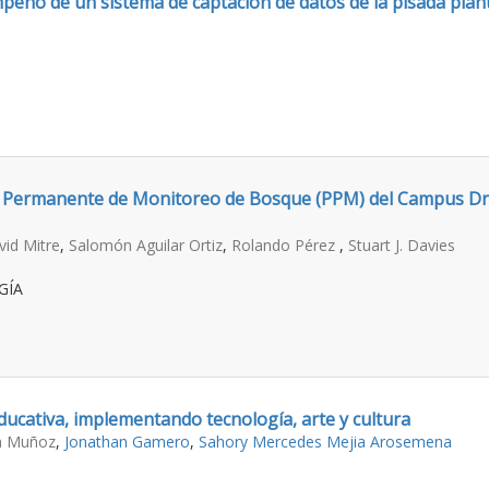
peño de un sistema de captación de datos de la pisada plant
a Permanente de Monitoreo de Bosque (PPM) del Campus Dr. 
vid Mitre
,
Salomón Aguilar Ortiz
,
Rolando Pérez
,
Stuart J. Davies
GÍA
ucativa, implementando tecnología, arte y cultura
ia Muñoz
,
Jonathan Gamero
,
Sahory Mercedes Mejia Arosemena