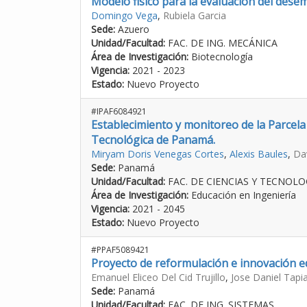
Modelo fisico para la evaluación del desem
Domingo Vega
,
Rubiela Garcia
Sede:
Azuero
Unidad/Facultad:
FAC. DE ING. MECÁNICA
Área de Investigación:
Biotecnología
Vigencia:
2021 - 2023
Estado:
Nuevo Proyecto
#IPAF6084921
Establecimiento y monitoreo de la Parcel
Tecnológica de Panamá.
Miryam Doris Venegas Cortes
,
Alexis Baules
,
Da
Sede:
Panamá
Unidad/Facultad:
FAC. DE CIENCIAS Y TECNOLO
Área de Investigación:
Educación en Ingeniería
Vigencia:
2021 - 2045
Estado:
Nuevo Proyecto
#PPAF5089421
Proyecto de reformulación e innovación ed
Emanuel Eliceo Del Cid Trujillo
,
Jose Daniel Tap
Sede:
Panamá
Unidad/Facultad:
FAC. DE ING. SISTEMAS