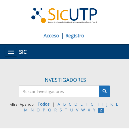
|
Acceso
Registro
SIC
Menú
INVESTIGADORES
Todos
|
A
B
C
D
E
F
G
H
I
J
K
L
Filtrar Apellido:
M
N
O
P
Q
R
S
T
U
V
W
X
Y
Z