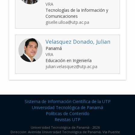
VRA
Tecnologías de la Información y
Comunicaciones
giselle.ulloa@utp.ac.pa
Velasquez Donado, Julian
Panamá
VRA
Educación en Ingeniería
julian.velasquez@utp.ac.pa
Sistema de Información Científica de la UTP
Universidad Tecnológica de Panamá
Políticas de Contenido
Revistas UTP
Universidad Tecnológica de Panamá - 2026
Dirección: Avenida Universidad Tecnológica de Panamá, Vía Puente