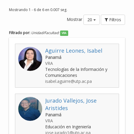
Mostrando 1 - 6 de 6 en 0.007 seg.
Mostrar
20
Filtros
Filtrado por:
Unidad/Facultad:
VRA
Aguirre Leones, Isabel
Panamá
VRA
Tecnologías de la Información y
Comunicaciones
isabel.aguirre@utp.ac.pa
Jurado Vallejos, Jose
Aristides
Panamá
VRA
Educación en Ingeniería
jose.jurado1@utp.ac.pa