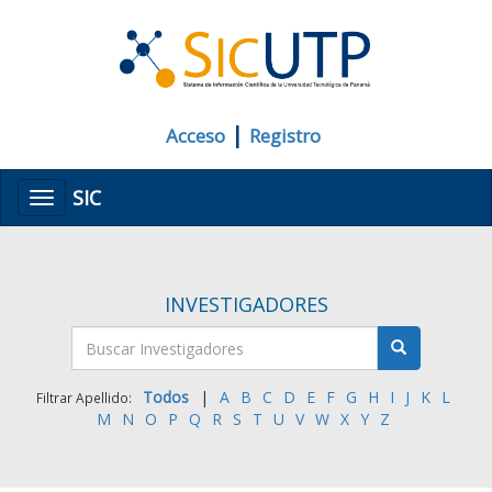
|
Acceso
Registro
SIC
Menú
INVESTIGADORES
Todos
|
A
B
C
D
E
F
G
H
I
J
K
L
Filtrar Apellido:
M
N
O
P
Q
R
S
T
U
V
W
X
Y
Z