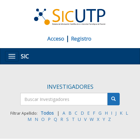
|
Acceso
Registro
SIC
Menú
INVESTIGADORES
Todos
|
A
B
C
D
E
F
G
H
I
J
K
L
Filtrar Apellido:
M
N
O
P
Q
R
S
T
U
V
W
X
Y
Z