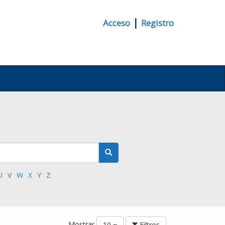
|
Acceso
Registro
U
V
W
X
Y
Z
Mostrar
10
Filtros