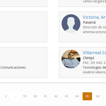
carlos.vergara
Victoria, A
Panamá
Dirección de O
artemia.victor
o
Villarreal 
Chiriquí
FAC. DE ING. 
y Comunicaciones
Tecnologías de
vladimir.villarr
2
...
59
60
61
62
63
64
65
66