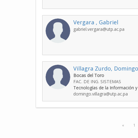
Vergara , Gabriel
gabriel.vergara@utp.ac.pa
Villagra Zurdo, Doming
Bocas del Toro
FAC. DE ING. SISTEMAS
Tecnologías de la Información 
domingo.villagra@utp.ac.pa
«
1