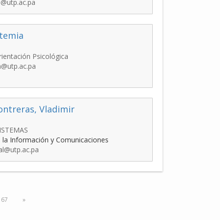
3@utp.ac.pa
rtemia
rientación Psicológica
ia@utp.ac.pa
Contreras, Vladimir
SISTEMAS
 la Información y Comunicaciones
eal@utp.ac.pa
67
»