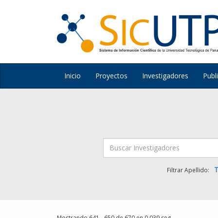
Inicio
Proyectos
Investigadores
Publ
T
Filtrar Apellido:
Mostrando 641 - 650 de 670 en 0.039 seg.