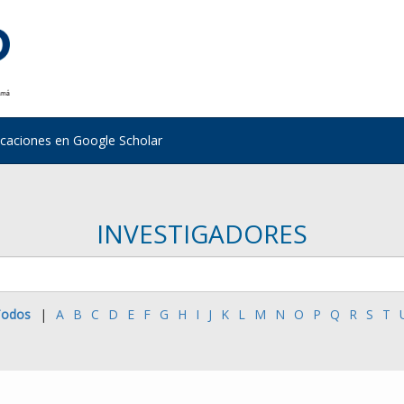
icaciones en Google Scholar
INVESTIGADORES
odos
|
A
B
C
D
E
F
G
H
I
J
K
L
M
N
O
P
Q
R
S
T