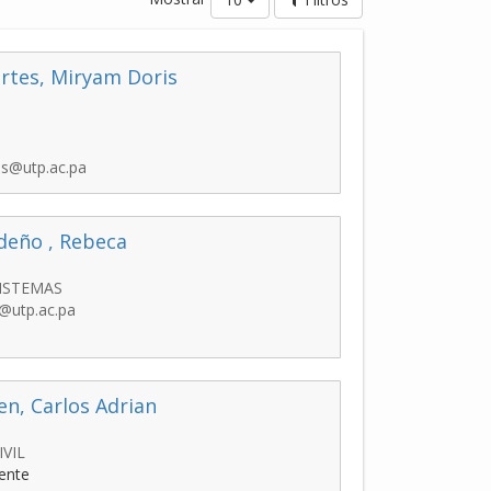
rtes, Miryam Doris
s@utp.ac.pa
deño , Rebeca
SISTEMAS
@utp.ac.pa
en, Carlos Adrian
IVIL
ente