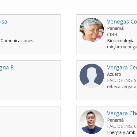
isa
Venegas Co
Panamá
CIHH
y Comunicaciones
Biotecnología
miryam.venega
gna E.
Vergara Ce
Azuero
FAC. DE ING. 
rebeca.vergara
Vergara Ch
Panamá
FAC. DE ING. C
Energía y Ambi