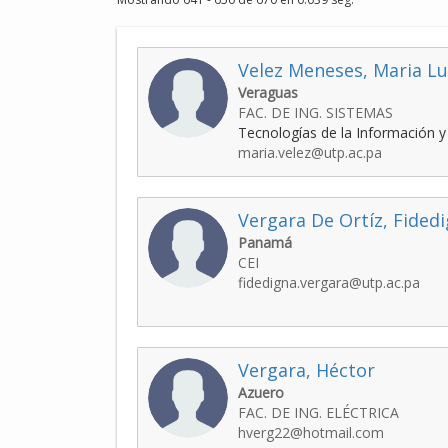
Velez Meneses, Maria Lu
Veraguas
FAC. DE ING. SISTEMAS
Tecnologías de la Información 
maria.velez@utp.ac.pa
Vergara De Ortíz, Fidedi
Panamá
CEI
fidedigna.vergara@utp.ac.pa
Vergara, Héctor
Azuero
FAC. DE ING. ELÉCTRICA
hverg22@hotmail.com