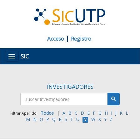
|
Acceso
Registro
SIC
Menú
INVESTIGADORES
Todos
|
A
B
C
D
E
F
G
H
I
J
K
L
Filtrar Apellido:
M
N
O
P
Q
R
S
T
U
W
X
Y
Z
V