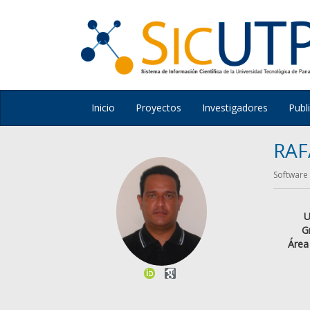
Inicio
Proyectos
Investigadores
Publ
RAF
Software
U
G
Área