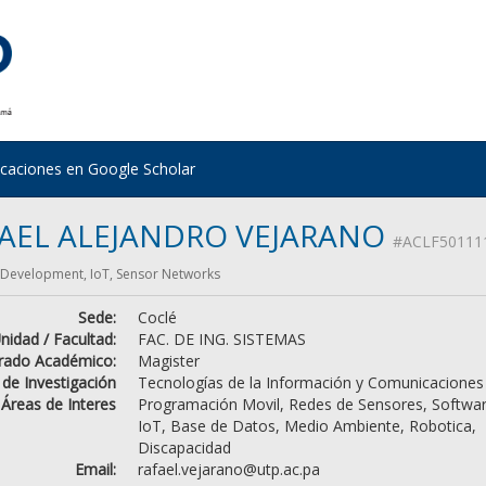
icaciones en Google Scholar
AEL ALEJANDRO VEJARANO
#ACLF50111
 Development, IoT, Sensor Networks
Sede:
Coclé
nidad / Facultad:
FAC. DE ING. SISTEMAS
rado Académico:
Magister
 de Investigación
Tecnologías de la Información y Comunicaciones
Áreas de Interes
Programación Movil, Redes de Sensores, Softwar
IoT, Base de Datos, Medio Ambiente, Robotica,
Discapacidad
Email:
rafael.vejarano@utp.ac.pa