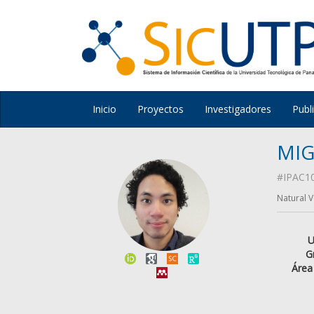
Inicio
Proyectos
Investigadores
Publ
MIG
#IPAC1
Natural V
U
G
Área