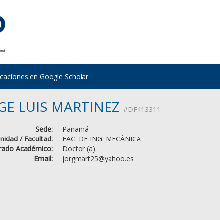
icaciones en Google Scholar
GE LUIS MARTINEZ
#DF413311
Sede:
Panamá
nidad / Facultad:
FAC. DE ING. MECÁNICA
rado Académico:
Doctor (a)
Email:
jorgmart25@yahoo.es