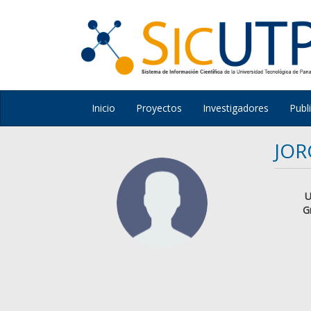
Inicio
Proyectos
Investigadores
Publ
JOR
U
G