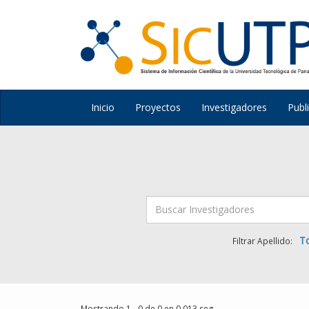
Inicio
Proyectos
Investigadores
Publ
T
Filtrar Apellido:
Mostrando 1 - 0 de 0 en 0.013 seg.