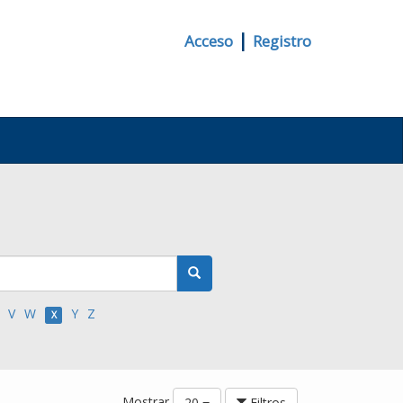
|
Acceso
Registro
V
W
Y
Z
X
Mostrar
20
Filtros