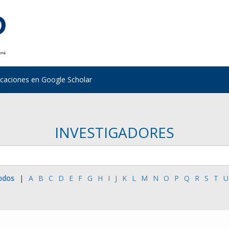
icaciones en Google Scholar
INVESTIGADORES
odos
|
A
B
C
D
E
F
G
H
I
J
K
L
M
N
O
P
Q
R
S
T
U