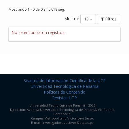
Mostrando 1 - 0 de 0 en 0.018 seg.
Mostrar
10
Filtros
No se encontraron registros.
Sistema de Información Científica de la UTP
Universidad Tecnológica de Panamá
Políticas de Contenido
Revistas UTP
Universidad Tecnológica de Panamá - 2026
Dirección: Avenida Universidad Tecnológica de Panamá, Vía Puente
Centenario,
Campus Metropolitano Víctor Levi Sasso.
E-mail: investigadores.activos@utp.ac.pa