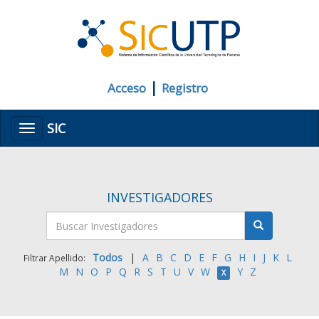
|
Acceso
Registro
SIC
Menú
INVESTIGADORES
Todos
|
A
B
C
D
E
F
G
H
I
J
K
L
Filtrar Apellido:
M
N
O
P
Q
R
S
T
U
V
W
Y
Z
X