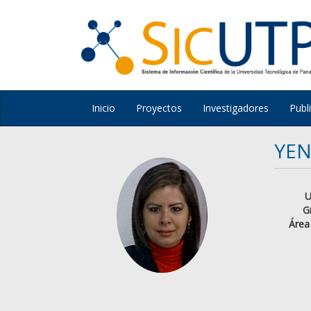
Inicio
Proyectos
Investigadores
Publ
YE
U
G
Área