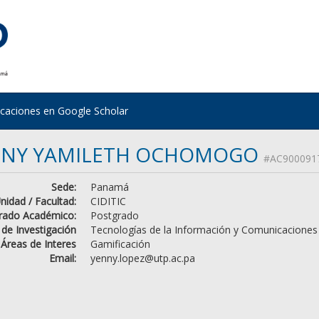
icaciones en Google Scholar
NNY YAMILETH OCHOMOGO
#AC900091
Sede:
Panamá
nidad / Facultad:
CIDITIC
rado Académico:
Postgrado
 de Investigación
Tecnologías de la Información y Comunicaciones
Áreas de Interes
Gamificación
Email:
yenny.lopez@utp.ac.pa