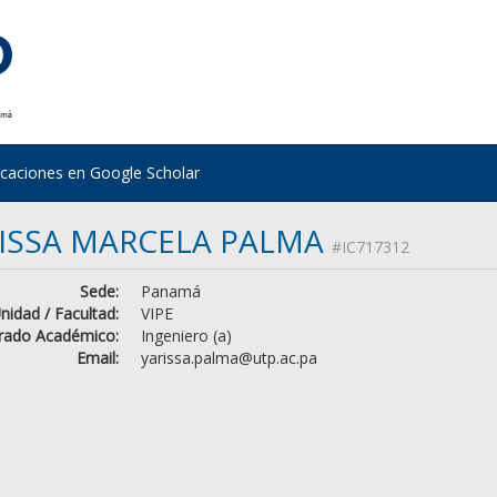
icaciones en Google Scholar
ISSA MARCELA PALMA
#IC717312
Sede:
Panamá
nidad / Facultad:
VIPE
rado Académico:
Ingeniero (a)
Email:
yarissa.palma@utp.ac.pa