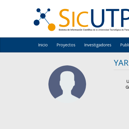
Inicio
Proyectos
Investigadores
Publ
YAR
U
G