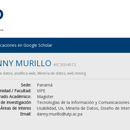
icaciones en Google Scholar
NNY MURILLO
#IC5004912
de datos, analítica web, Minería de datos, web mining
Sede:
Panamá
nidad / Facultad:
VIPE
rado Académico:
Magister
 de Investigación
Tecnologías de la Información y Comunicaciones
Áreas de Interes
Usabilidad, Ux, Minería de Datos, Diseño de Inter
Email:
danny.murillo@utp.ac.pa