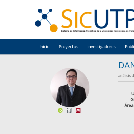
Inicio
Proyectos
Investigadores
Publ
DA
análisis 
U
G
Área