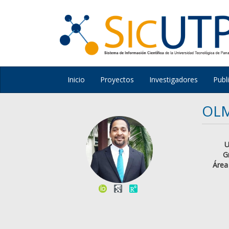
Inicio
Proyectos
Investigadores
Publ
OL
U
G
Área