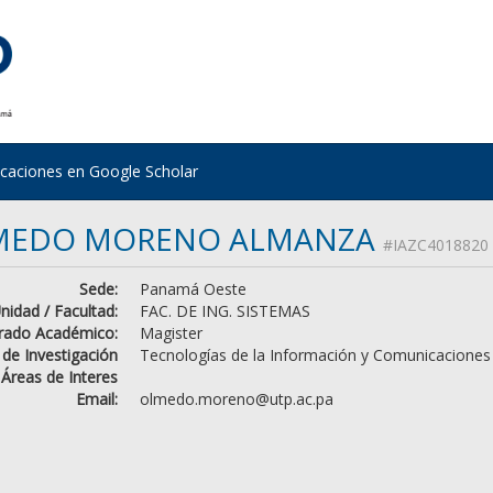
icaciones en Google Scholar
MEDO MORENO ALMANZA
#IAZC4018820
Sede:
Panamá Oeste
nidad / Facultad:
FAC. DE ING. SISTEMAS
rado Académico:
Magister
 de Investigación
Tecnologías de la Información y Comunicaciones
Áreas de Interes
Email:
olmedo.moreno@utp.ac.pa