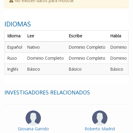
No existen datos para mostrar
IDIOMAS
Idioma
Lee
Escribe
Habla
Español
Nativo
Dominio Completo
Dominio C
Ruso
Dominio Completo
Dominio Completo
Dominio C
Inglés
Básico
Básico
Básico
INVESTIGADORES RELACIONADOS
Giovana Garrido
Roberto Madrid