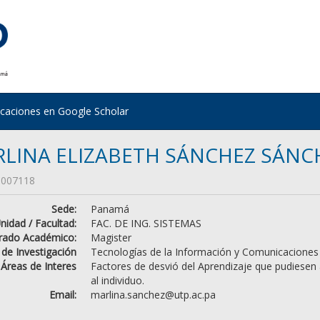
icaciones en Google Scholar
LINA ELIZABETH SÁNCHEZ SÁNC
007118
Sede:
Panamá
nidad / Facultad:
FAC. DE ING. SISTEMAS
rado Académico:
Magister
 de Investigación
Tecnologías de la Información y Comunicaciones
Áreas de Interes
Factores de desvió del Aprendizaje que pudiesen 
al individuo.
Email:
marlina.sanchez@utp.ac.pa