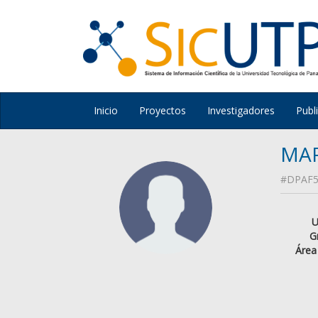
Inicio
Proyectos
Investigadores
Publ
MAR
#DPAF5
U
G
Área