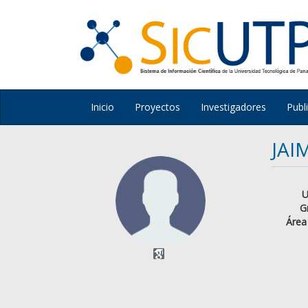
Inicio
Proyectos
Investigadores
Publ
JAI
U
G
Área