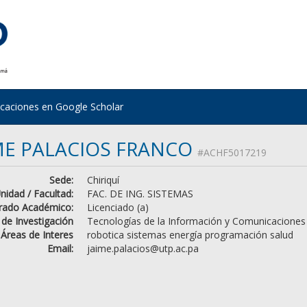
icaciones en Google Scholar
ME PALACIOS FRANCO
#ACHF5017219
Sede:
Chiriquí
nidad / Facultad:
FAC. DE ING. SISTEMAS
rado Académico:
Licenciado (a)
 de Investigación
Tecnologías de la Información y Comunicaciones
Áreas de Interes
robotica sistemas energía programación salud
Email:
jaime.palacios@utp.ac.pa