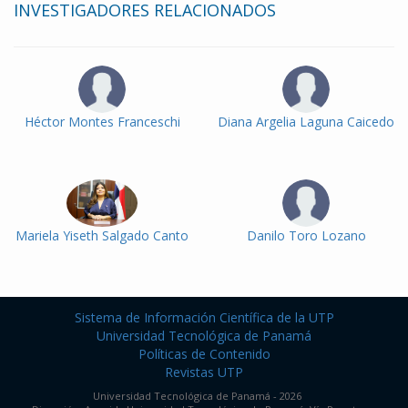
INVESTIGADORES RELACIONADOS
Héctor Montes Franceschi
Diana Argelia Laguna Caicedo
Mariela Yiseth Salgado Canto
Danilo Toro Lozano
Sistema de Información Científica de la UTP
Universidad Tecnológica de Panamá
Políticas de Contenido
Revistas UTP
Universidad Tecnológica de Panamá - 2026