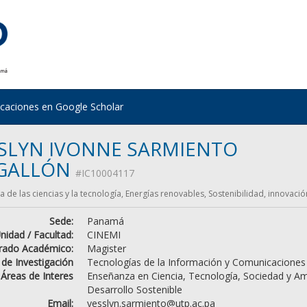
icaciones en Google Scholar
SLYN IVONNE SARMIENTO
GALLÓN
#IC10004117
 de las ciencias y la tecnología, Energías renovables, Sostenibilidad, innovació
Sede:
Panamá
nidad / Facultad:
CINEMI
rado Académico:
Magister
 de Investigación
Tecnologías de la Información y Comunicaciones
Áreas de Interes
Enseñanza en Ciencia, Tecnología, Sociedad y Am
Desarrollo Sostenible
Email:
yesslyn.sarmiento@utp.ac.pa