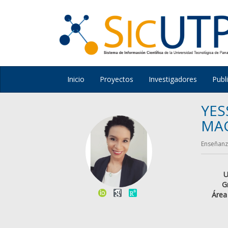
Inicio
Proyectos
Investigadores
Publ
YES
MA
Enseñanza
U
G
Área