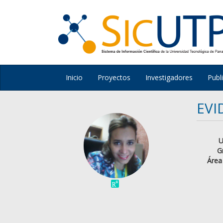
Inicio
Proyectos
Investigadores
Publ
EVI
U
G
Área