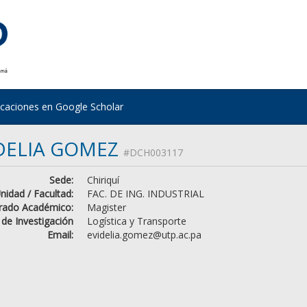
icaciones en Google Scholar
DELIA GOMEZ
#DCH003117
Sede:
Chiriquí
nidad / Facultad:
FAC. DE ING. INDUSTRIAL
rado Académico:
Magister
 de Investigación
Logística y Transporte
Email:
evidelia.gomez@utp.ac.pa