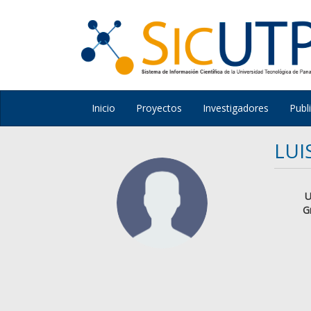
Inicio
Proyectos
Investigadores
Publ
LUI
U
G