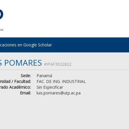
icaciones en Google Scholar
S POMARES
#IPAF3022822
Sede:
Panamá
nidad / Facultad:
FAC. DE ING. INDUSTRIAL
rado Académico:
Sin Especificar
Email:
luis.pomares@utp.ac.pa