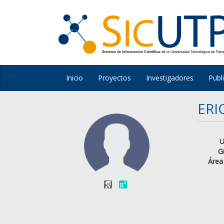
Inicio
Proyectos
Investigadores
Publ
ERI
U
G
Área