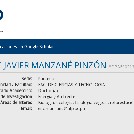
icaciones en Google Scholar
C JAVIER MANZANÉ PINZÓN
#DPAF60213
Sede:
Panamá
nidad / Facultad:
FAC. DE CIENCIAS Y TECNOLOGÍA
rado Académico:
Doctor (a)
 de Investigación
Energía y Ambiente
Áreas de Interes
Biología, ecología, fisiología vegetal, reforestació
Email:
eric.manzane@utp.ac.pa