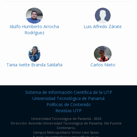
Idulfo Humberto Arrocha
Luis Alfredo Zárate
Rodríguez
Tania Ivette Branda Saldaña
Carlos Nieto
Sistema de Información Científica de la UTP
Universidad Tecnológica de Panamá
Políticas de Contenido
Revistas UTP
Universidad Tecnológica de Panamá - 2026
Dirección: Avenida Universidad Tecnológica de Panamá, Vía Puente
Centenario,
Campus Metropolitano Víctor Levi Sasso.
E-mail: investigadores.activos@utp.ac.pa