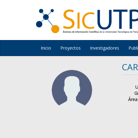
Inicio
Proyectos
Investigadores
Publ
CAR
U
G
Área