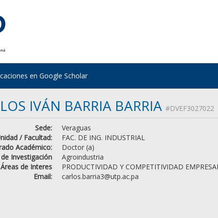
icaciones en Google Scholar
LOS IVÁN BARRIA BARRIA
#DVEF3027022
Sede:
Veraguas
nidad / Facultad:
FAC. DE ING. INDUSTRIAL
rado Académico:
Doctor (a)
 de Investigación
Agroindustria
Áreas de Interes
PRODUCTIVIDAD Y COMPETITIVIDAD EMPRESA
Email:
carlos.barria3@utp.ac.pa