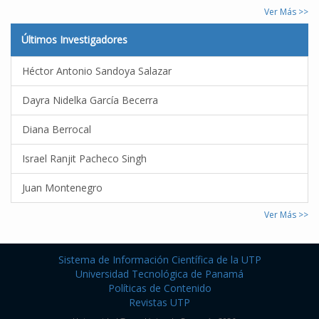
Ver Más >>
Últimos Investigadores
Héctor Antonio Sandoya Salazar
Dayra Nidelka García Becerra
Diana Berrocal
Israel Ranjit Pacheco Singh
Juan Montenegro
Ver Más >>
Sistema de Información Científica de la UTP
Universidad Tecnológica de Panamá
Políticas de Contenido
Revistas UTP