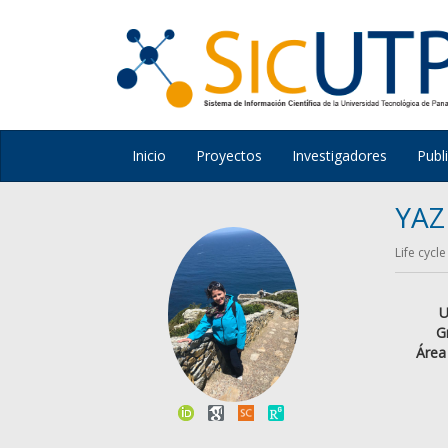
Inicio
Proyectos
Investigadores
Publ
YAZ
Life cycl
U
G
Área