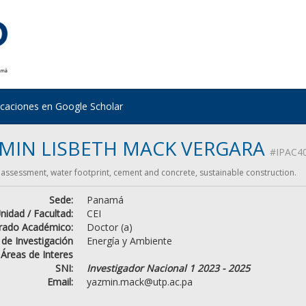
icaciones en Google Scholar
MIN LISBETH MACK VERGARA
#IPAC4
e assessment, water footprint, cement and concrete, sustainable construction.
Sede:
Panamá
nidad / Facultad:
CEI
rado Académico:
Doctor (a)
 de Investigación
Energía y Ambiente
Áreas de Interes
SNI:
Investigador Nacional 1 2023 - 2025
Email:
yazmin.mack@utp.ac.pa