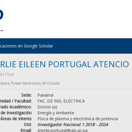
icaciones en Google Scholar
RLIE EILEEN PORTUGAL ATENCIO
011518
ysics, Power Electronics, RF Circuits
Sede:
Panamá
nidad / Facultad:
FAC. DE ING. ELÉCTRICA
rado Académico:
Doctor (a)
 de Investigación
Energía y Ambiente
Áreas de Interes
Física de plasma y electrónica de potencia
SNI:
Investigador Nacional 1 2018 - 2024
Email:
sherlie.portugal@utp.ac.pa