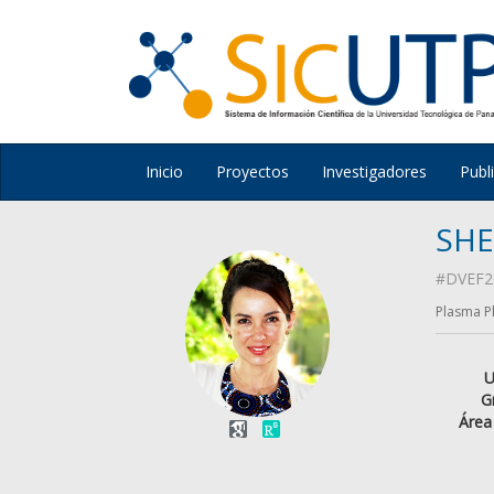
Inicio
Proyectos
Investigadores
Publ
SHE
#DVEF2
Plasma Ph
U
G
Área