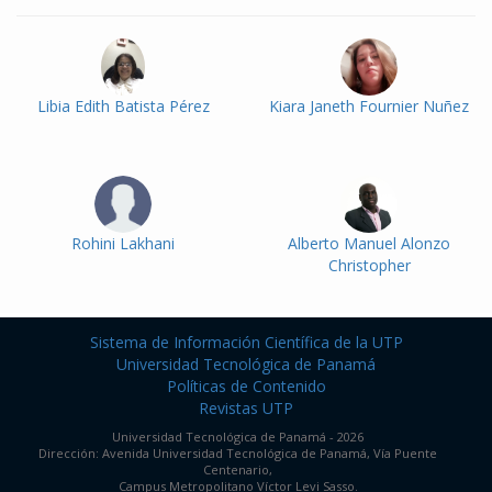
Libia Edith Batista Pérez
Kiara Janeth Fournier Nuñez
Rohini Lakhani
Alberto Manuel Alonzo
Christopher
Sistema de Información Científica de la UTP
Universidad Tecnológica de Panamá
Políticas de Contenido
Revistas UTP
Universidad Tecnológica de Panamá - 2026
Dirección: Avenida Universidad Tecnológica de Panamá, Vía Puente
Centenario,
Campus Metropolitano Víctor Levi Sasso.