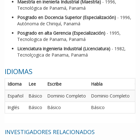
Maestría en ineniería Industrial (Maestría)
- 1996,
Tecnológica de Panamá, Panamá
Posgrado en Docencia Superior (Especialización)
- 1996,
Autónoma de Chiriquí, Panamá
Posgrado en alta Gerencia (Especialización)
- 1995,
Tecnologica de Panama, Panamá
Licenciatura ingenieria Industrial (Licenciatura)
- 1982,
Tecnolçogica de Panama, Panamá
IDIOMAS
Idioma
Lee
Escribe
Habla
Co
Español
Básico
Dominio Completo
Dominio Completo
Do
Inglés
Básico
Básico
Básico
Bá
INVESTIGADORES RELACIONADOS