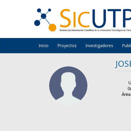
Inicio
Proyectos
Investigadores
Publ
JOS
U
G
Área