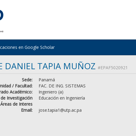
icaciones en Google Scholar
E DANIEL TAPIA MUÑOZ
#EPAF5020921
Sede:
Panamá
nidad / Facultad:
FAC. DE ING. SISTEMAS
rado Académico:
Ingeniero (a)
 de Investigación
Educación en Ingeniería
Áreas de Interes
Email:
jose.tapia1@utp.ac.pa