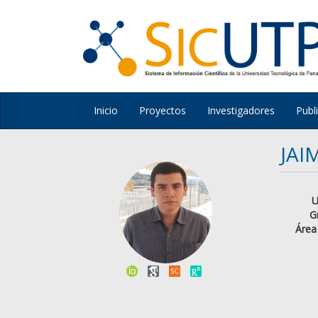
Inicio
Proyectos
Investigadores
Publ
JAI
U
G
Área