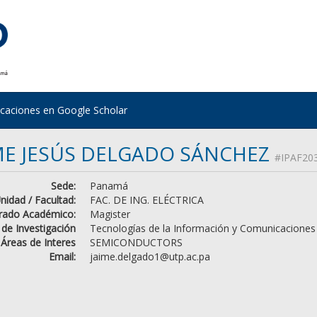
icaciones en Google Scholar
ME JESÚS DELGADO SÁNCHEZ
#IPAF20
Sede:
Panamá
nidad / Facultad:
FAC. DE ING. ELÉCTRICA
rado Académico:
Magister
 de Investigación
Tecnologías de la Información y Comunicaciones
Áreas de Interes
SEMICONDUCTORS
Email:
jaime.delgado1@utp.ac.pa