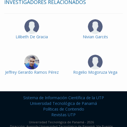
INVESTIGADORES RELACIONADOS
Lilibeth De Gracia
Nivian Garcés
Jeffrey Gerardo Ramos Pérez
Rogelio Mogoruza Vega
Sistema de Información Científica de la UTP
Universidad Tecnológica de Panamá
Políticas de Contenido
Revistas UTP
Universidad Tecnológica de Panamá - 2026
Dirección: Avenida Universidad Tecnológica de Panamá, Vía Puente