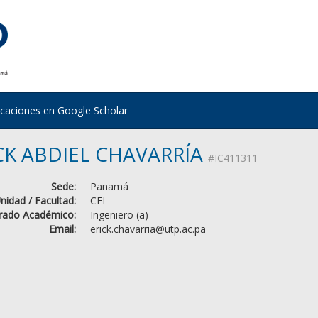
icaciones en Google Scholar
CK ABDIEL CHAVARRÍA
#IC411311
Sede:
Panamá
nidad / Facultad:
CEI
rado Académico:
Ingeniero (a)
Email:
erick.chavarria@utp.ac.pa