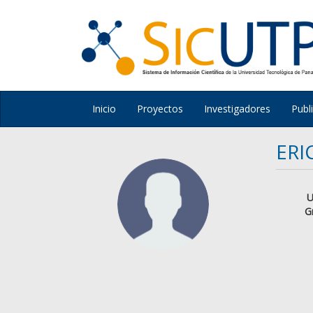
Inicio
Proyectos
Investigadores
Publ
ERI
U
G