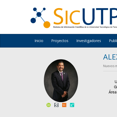
Inicio
Proyectos
Investigadores
Publ
ALE
Nuevos ma
U
G
Área