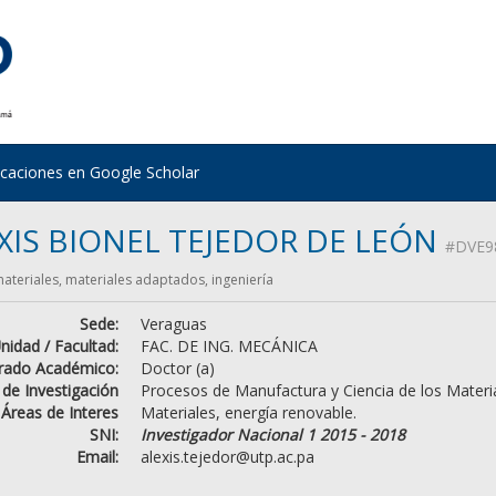
icaciones en Google Scholar
XIS BIONEL TEJEDOR DE LEÓN
#DVE9
teriales, materiales adaptados, ingeniería
Sede:
Veraguas
nidad / Facultad:
FAC. DE ING. MECÁNICA
rado Académico:
Doctor (a)
 de Investigación
Procesos de Manufactura y Ciencia de los Materi
Áreas de Interes
Materiales, energía renovable.
SNI:
Investigador Nacional 1 2015 - 2018
Email:
alexis.tejedor@utp.ac.pa