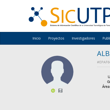
Inicio
Proyectos
Investigadores
Publ
ALB
#EPAF6
U
G
Área