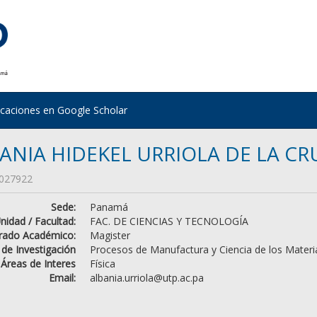
icaciones en Google Scholar
ANIA HIDEKEL URRIOLA DE LA CR
027922
Sede:
Panamá
nidad / Facultad:
FAC. DE CIENCIAS Y TECNOLOGÍA
rado Académico:
Magister
 de Investigación
Procesos de Manufactura y Ciencia de los Materi
Áreas de Interes
Física
Email:
albania.urriola@utp.ac.pa