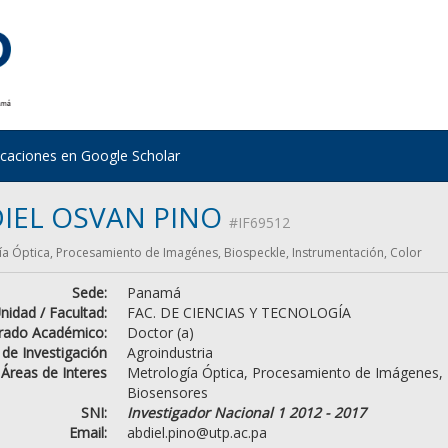
icaciones en Google Scholar
IEL OSVAN PINO
#IF69512
a Óptica, Procesamiento de Imagénes, Biospeckle, Instrumentación, Color
Sede:
Panamá
nidad / Facultad:
FAC. DE CIENCIAS Y TECNOLOGÍA
rado Académico:
Doctor (a)
 de Investigación
Agroindustria
Áreas de Interes
Metrología Óptica, Procesamiento de Imágenes,
Biosensores
SNI:
Investigador Nacional 1 2012 - 2017
Email:
abdiel.pino@utp.ac.pa