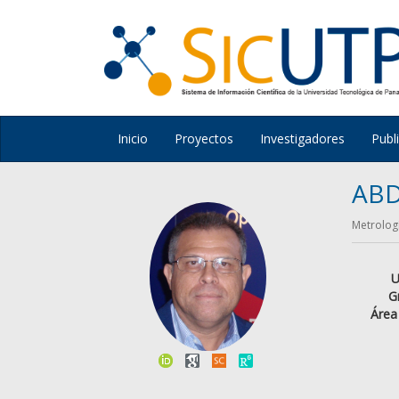
Inicio
Proyectos
Investigadores
Publ
ABD
Metrologí
U
G
Área