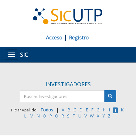
|
Acceso
Registro
SIC
Menú
INVESTIGADORES
Todos
|
A
B
C
D
E
F
G
H
I
K
Filtrar Apellido:
J
L
M
N
O
P
Q
R
S
T
U
V
W
X
Y
Z