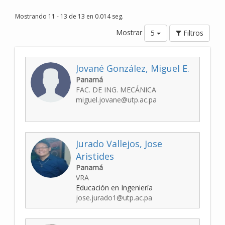
Mostrando 11 - 13 de 13 en 0.014 seg.
Mostrar
5
Filtros
Jované González, Miguel E.
Panamá
FAC. DE ING. MECÁNICA
miguel.jovane@utp.ac.pa
Jurado Vallejos, Jose
Aristides
Panamá
VRA
Educación en Ingeniería
jose.jurado1@utp.ac.pa