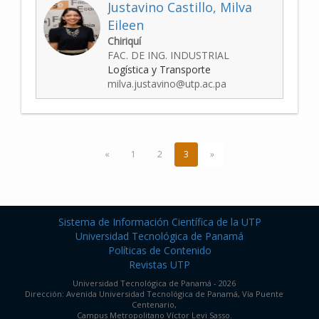
Justavino Castillo, Milva
Eileen
Chiriquí
FAC. DE ING. INDUSTRIAL
Logística y Transporte
milva.justavino@utp.ac.pa
«
1
2
3
»
Sistema de Información Científica de la UTP
Universidad Tecnológica de Panamá
Políticas de Contenido
Revistas UTP
Universidad Tecnológica de Panamá - 2026
Dirección: Avenida Universidad Tecnológica de Panamá, Vía Puente
Centenario,
Campus Metropolitano Víctor Levi Sasso.